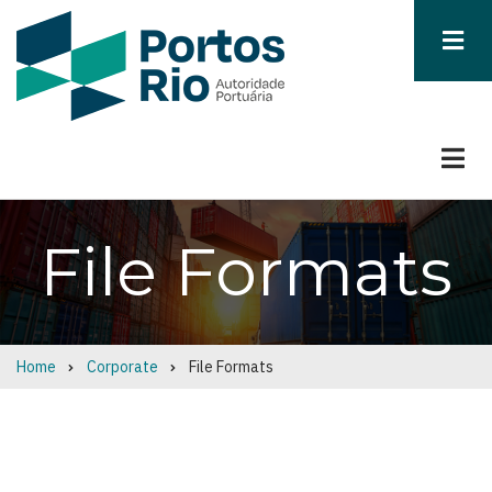
Skip
to
main
content
File Formats
Home
Corporate
File Formats
Breadcrumb