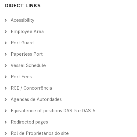
DIRECT LINKS
theme
theme
visibility
theme
theme
Acessibility
Employee Area
Port Guard
Paperless Port
Vessel Schedule
Port Fees
RCE / Concorrência
Agendas de Autoridades
Equivalence of positions DAS-5 e DAS-6
Redirected pages
Rol de Proprietários do site