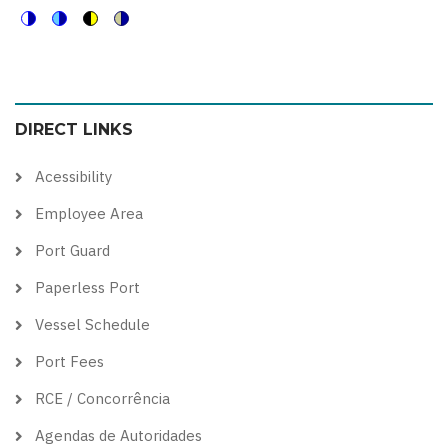
Switch
Switch
Switch
Switch
to
to
to
to
color
blue
high
soft
DIRECT LINKS
theme
theme
visibility
theme
theme
Acessibility
Employee Area
Port Guard
Paperless Port
Vessel Schedule
Port Fees
RCE / Concorrência
Agendas de Autoridades