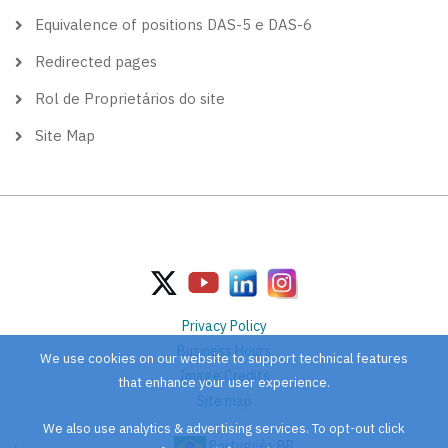
Equivalence of positions DAS-5 e DAS-6
Redirected pages
Rol de Proprietários do site
Site Map
Privacy Policy
Business Hours
We use cookies on our website to support technical features
Image Credits
that enhance your user experience.
Site map
We also use analytics & advertising services. To opt-out click
Português BR