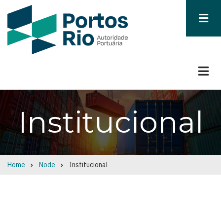
Skip
to
main
content
Institucional
Home
Node
Institucional
Breadcrumb