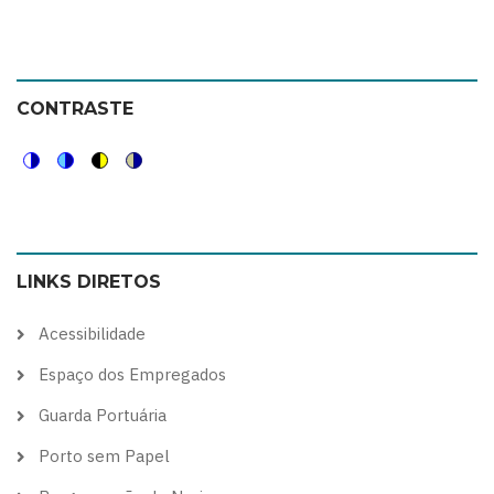
CONTRASTE
Switch
Switch
Switch
Switch
to
to
to
to
color
blue
high
soft
LINKS DIRETOS
theme
theme
visibility
theme
theme
Acessibilidade
Espaço dos Empregados
Guarda Portuária
Porto sem Papel