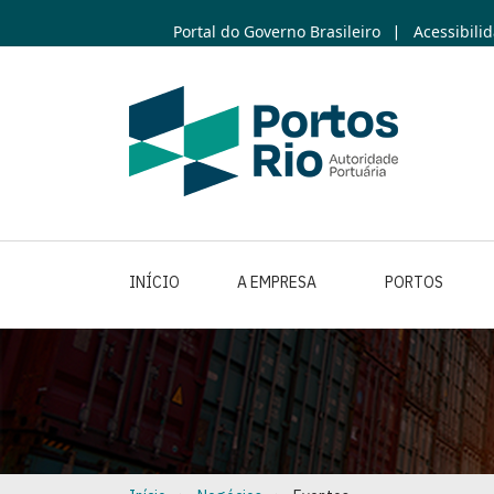
Skip
Portal do Governo Brasileiro
Acessibili
|
to
main
content
INÍCIO
A EMPRESA
PORTOS