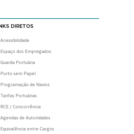
Switch
Switch
Switch
Switch
to
to
to
to
color
blue
high
soft
INKS DIRETOS
theme
theme
visibility
theme
theme
Acessibilidade
Espaço dos Empregados
Guarda Portuária
Porto sem Papel
Programação de Navios
Tarifas Portuárias
RCE / Concorrência
Agendas de Autoridades
Equivalência entre Cargos