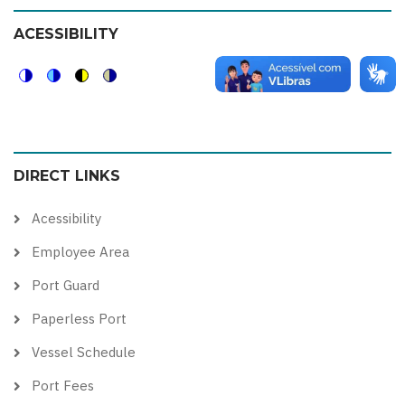
ACESSIBILITY
Switch
Switch
Switch
Switch
to
to
to
to
color
blue
high
soft
DIRECT LINKS
theme
theme
visibility
theme
theme
Acessibility
Employee Area
Port Guard
Paperless Port
Vessel Schedule
Port Fees