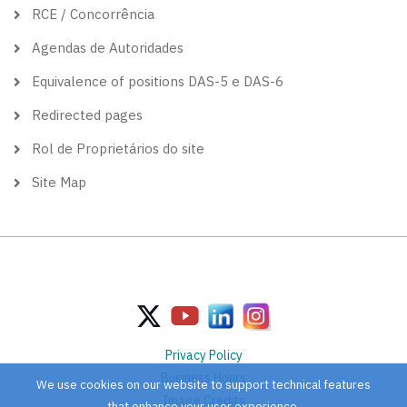
RCE / Concorrência
Agendas de Autoridades
Equivalence of positions DAS-5 e DAS-6
Redirected pages
Rol de Proprietários do site
Site Map
Privacy Policy
Business Hours
We use cookies on our website to support technical features
Image Credits
that enhance your user experience.