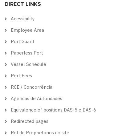
DIRECT LINKS
theme
theme
visibility
theme
theme
Acessibility
Employee Area
Port Guard
Paperless Port
Vessel Schedule
Port Fees
RCE / Concorrência
Agendas de Autoridades
Equivalence of positions DAS-5 e DAS-6
Redirected pages
Rol de Proprietários do site