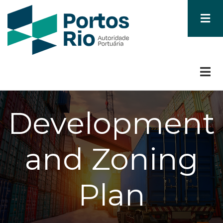
Skip
to
main
content
Development
and Zoning
Plan