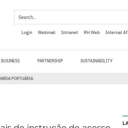
Search
Login
Webmail
Intranet
RH Web
Internal Af
BUSINESS
PARTNERSHIP
SUSTAINABILITY
UARDA PORTUÁRIA
L
is de instrução de acesso