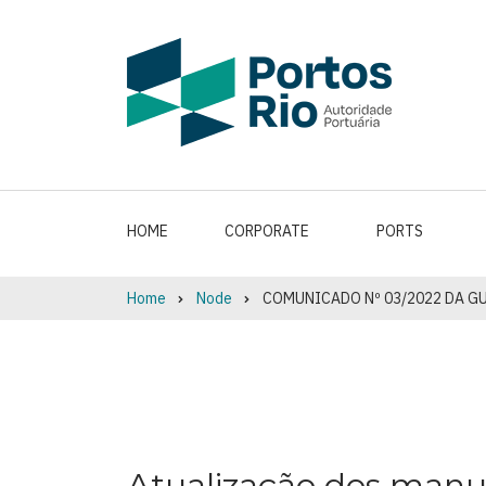
Skip
to
main
content
HOME
CORPORATE
PORTS
Home
Node
COMUNICADO Nº 03/2022 DA G
Breadcrumb
Atualização dos manua