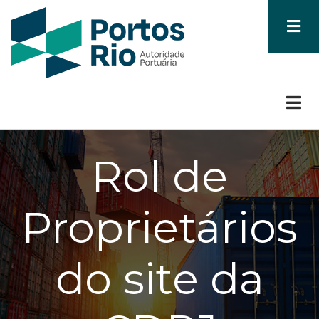
Skip
to
main
content
Rol de
Proprietários
do site da