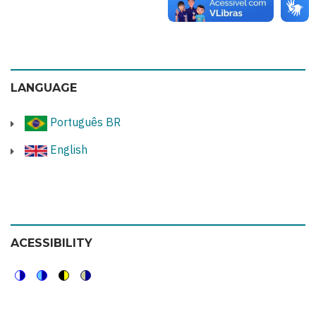
LANGUAGE
Português BR
English
ACESSIBILITY
Switch
Switch
Switch
Switch
to
to
to
to