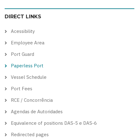
color
blue
high
soft
DIRECT LINKS
theme
theme
visibility
theme
theme
Acessibility
Employee Area
Port Guard
Paperless Port
Vessel Schedule
Port Fees
RCE / Concorrência
Agendas de Autoridades
Equivalence of positions DAS-5 e DAS-6
Redirected pages