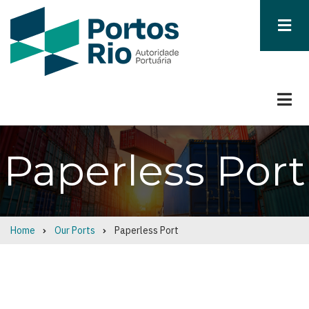
Skip
to
main
content
Paperless Port
Home
Our Ports
Paperless Port
Breadcrumb