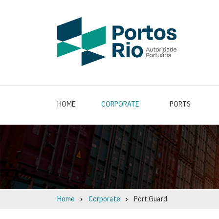
Skip
to
main
content
HOME
CORPORATE
PORTS
Home
Corporate
Port Guard
Breadcrumb