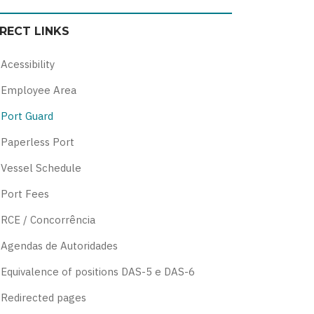
color
blue
high
soft
IRECT LINKS
theme
theme
visibility
theme
theme
Acessibility
Employee Area
Port Guard
Paperless Port
Vessel Schedule
Port Fees
RCE / Concorrência
Agendas de Autoridades
Equivalence of positions DAS-5 e DAS-6
Redirected pages