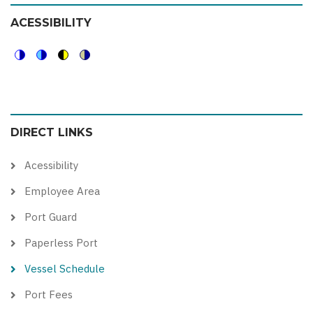
ACESSIBILITY
Switch
Switch
Switch
Switch
to
to
to
to
color
blue
high
soft
DIRECT LINKS
theme
theme
visibility
theme
theme
Acessibility
Employee Area
Port Guard
Paperless Port
Vessel Schedule
Port Fees