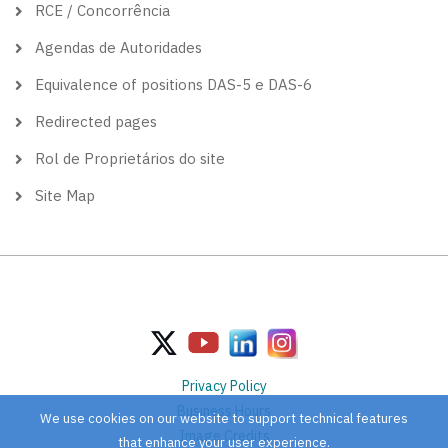
RCE / Concorrência
Agendas de Autoridades
Equivalence of positions DAS-5 e DAS-6
Redirected pages
Rol de Proprietários do site
Site Map
Privacy Policy
Business Hours
We use cookies on our website to support technical features
Image Credits
that enhance your user experience.