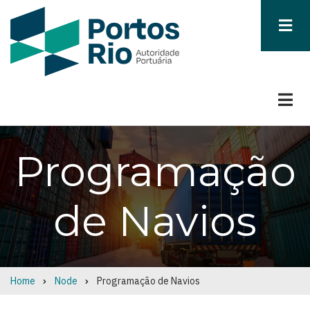
Skip
to
main
content
Programação
de Navios
Home
Node
Programação de Navios
Breadcrumb