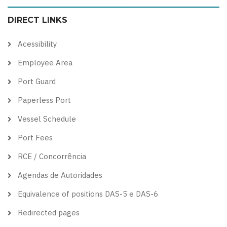
color
blue
high
soft
DIRECT LINKS
theme
theme
visibility
theme
theme
Acessibility
Employee Area
Port Guard
Paperless Port
Vessel Schedule
Port Fees
RCE / Concorrência
Agendas de Autoridades
Equivalence of positions DAS-5 e DAS-6
Redirected pages