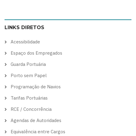
Switch
Switch
Switch
Switch
to
to
to
to
color
blue
high
soft
LINKS DIRETOS
theme
theme
visibility
theme
theme
Acessibilidade
Espaço dos Empregados
Guarda Portuária
Porto sem Papel
Programação de Navios
Tarifas Portuárias
RCE / Concorrência
Agendas de Autoridades
Equivalência entre Cargos