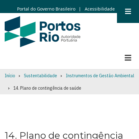
Skip
Portal do Governo Brasileiro
Acessibilidade
|
to
main
content
Início
Sustentabilidade
Instrumentos de Gestão Ambiental
Breadcrumb
14. Plano de contingência de saúde
14. Plano de contingência