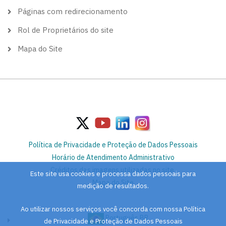
Páginas com redirecionamento
Rol de Proprietários do site
Mapa do Site
Política de Privacidade e Proteção de Dados Pessoais
Horário de Atendimento Administrativo
Créditos das imagens utilizadas no site
Este site usa cookies e processa dados pessoais para
Mapa do Site
medição de resultados.
Ao utilizar nossos serviços você concorda com nossa Política
Português BR
de Privacidade e Proteção de Dados Pessoais