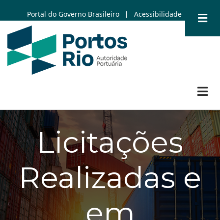
Skip
Portal do Governo Brasileiro
Acessibilidade
|
to
main
content
Licitações
Realizadas e
em