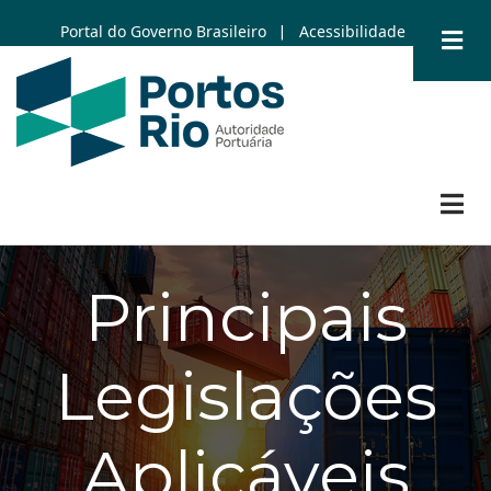
Skip
Portal do Governo Brasileiro
Acessibilidade
|
to
main
content
Principais
Legislações
Aplicáveis