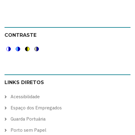
CONTRASTE
Switch
Switch
Switch
Switch
to
to
to
to
color
blue
high
soft
LINKS DIRETOS
theme
theme
visibility
theme
theme
Acessibilidade
Espaço dos Empregados
Guarda Portuária
Porto sem Papel