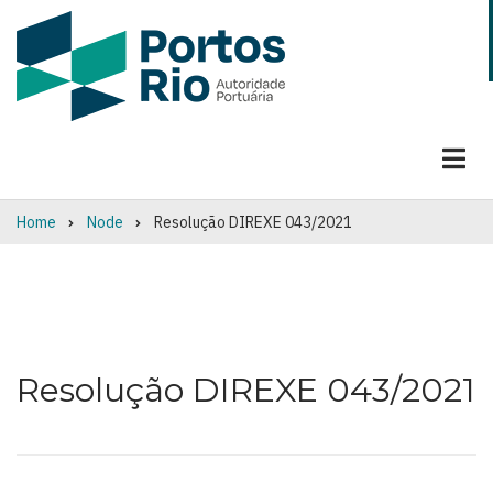
Skip
to
main
content
Home
Node
Resolução DIREXE 043/2021
Breadcrumb
Resolução DIREXE 043/2021