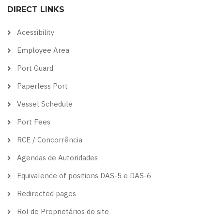
DIRECT LINKS
theme
theme
visibility
theme
theme
Acessibility
Employee Area
Port Guard
Paperless Port
Vessel Schedule
Port Fees
RCE / Concorrência
Agendas de Autoridades
Equivalence of positions DAS-5 e DAS-6
Redirected pages
Rol de Proprietários do site