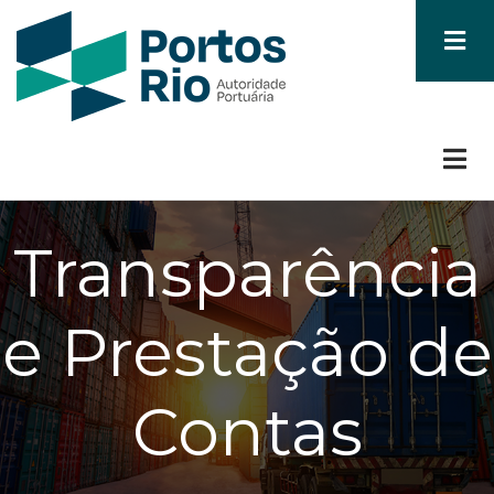
Skip
to
main
content
Transparência
e Prestação de
Contas