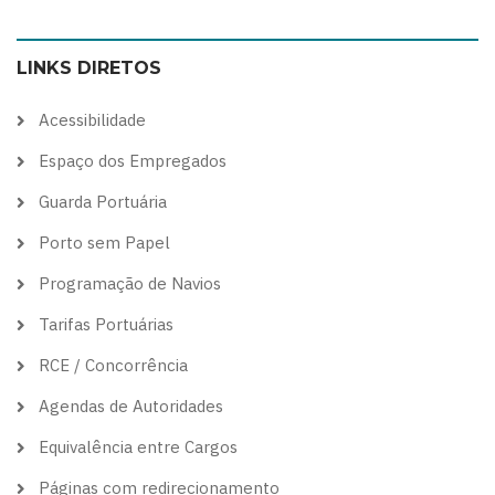
to
to
to
to
color
blue
high
soft
LINKS DIRETOS
theme
theme
visibility
theme
theme
Acessibilidade
Espaço dos Empregados
Guarda Portuária
Porto sem Papel
Programação de Navios
Tarifas Portuárias
RCE / Concorrência
Agendas de Autoridades
Equivalência entre Cargos
Páginas com redirecionamento