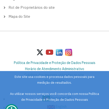
Rol de Proprietários do site
Mapa do Site
Política de Privacidade e Proteção de Dados Pessoais
Horário de Atendimento Administrativo
Créditos das imagens utilizadas no site
Este site usa cookies e processa dados pessoais para
Mapa do Site
medição de resultados.
Ao utilizar nossos serviços você concorda com nossa Política
Português BR
de Privacidade e Proteção de Dados Pessoais
English