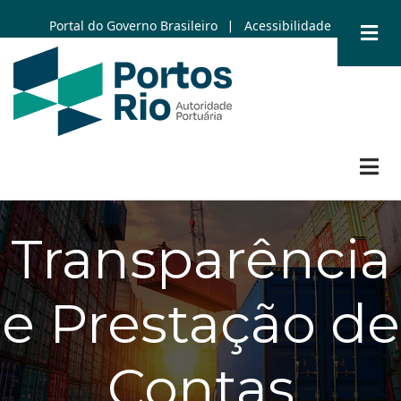
Skip
Portal do Governo Brasileiro
Acessibilidade
|
to
main
content
Transparência
e Prestação de
Contas