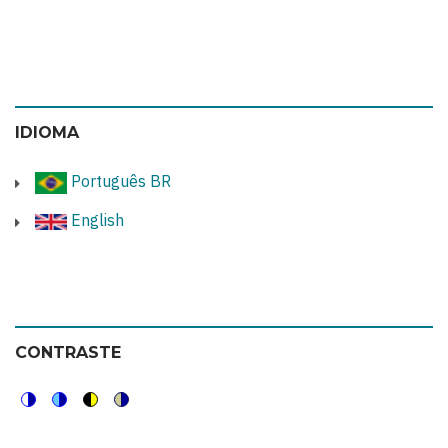
IDIOMA
Português BR
English
CONTRASTE
Switch
Switch
Switch
Switch