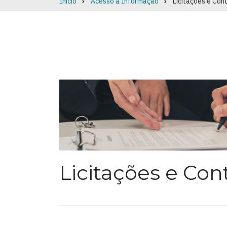
Início
Acesso à Informação
Licitações e Con
Breadcrumb
Licitações e Con