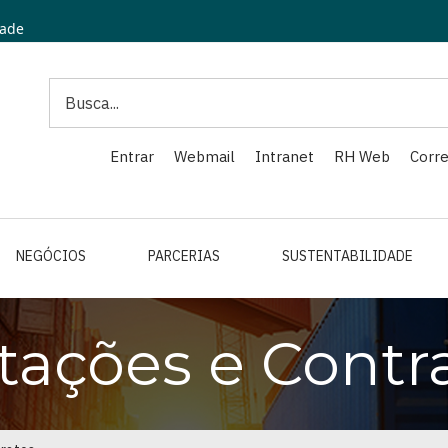
dade
Search
Entrar
Webmail
Intranet
RH Web
Corre
NEGÓCIOS
PARCERIAS
SUSTENTABILIDADE
itações e Contr