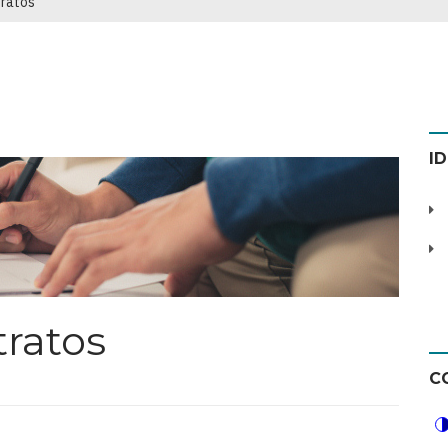
tratos
I
tratos
C