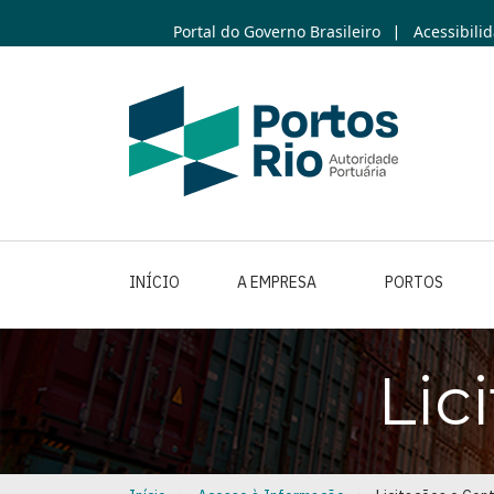
Skip
Portal do Governo Brasileiro
Acessibili
|
to
main
content
INÍCIO
A EMPRESA
PORTOS
Lic