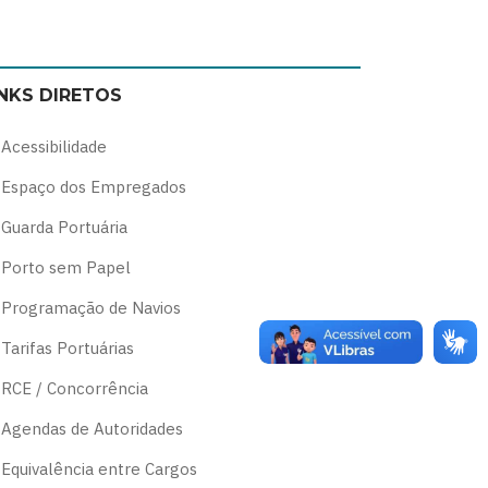
Switch
Switch
Switch
Switch
to
to
to
to
color
blue
high
soft
INKS DIRETOS
theme
theme
visibility
theme
theme
Acessibilidade
Espaço dos Empregados
Guarda Portuária
Porto sem Papel
Programação de Navios
Tarifas Portuárias
RCE / Concorrência
Agendas de Autoridades
Equivalência entre Cargos