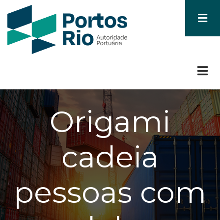
Skip
to
main
content
Origami
cadeia
pessoas com