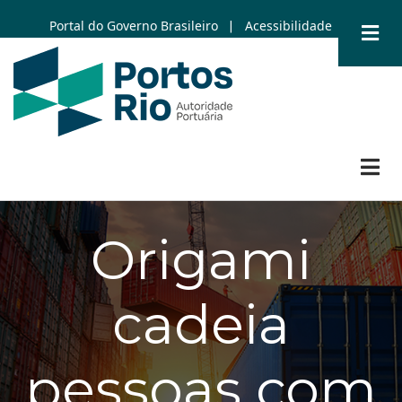
Skip
Portal do Governo Brasileiro
Acessibilidade
|
to
main
content
Origami
cadeia
pessoas com