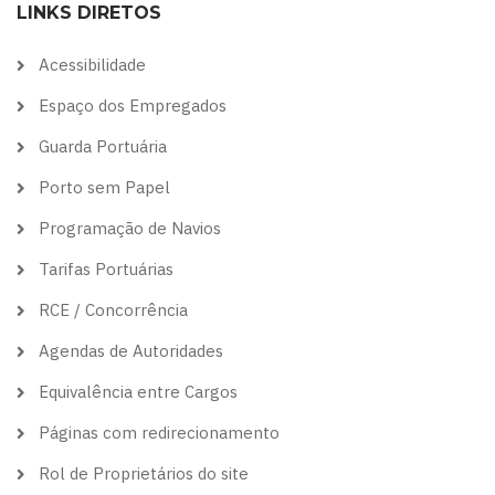
LINKS DIRETOS
theme
theme
visibility
theme
theme
Acessibilidade
Espaço dos Empregados
Guarda Portuária
Porto sem Papel
Programação de Navios
Tarifas Portuárias
RCE / Concorrência
Agendas de Autoridades
Equivalência entre Cargos
Páginas com redirecionamento
Rol de Proprietários do site