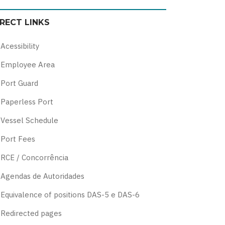
color
blue
high
soft
IRECT LINKS
theme
theme
visibility
theme
theme
Acessibility
Employee Area
Port Guard
Paperless Port
Vessel Schedule
Port Fees
RCE / Concorrência
Agendas de Autoridades
Equivalence of positions DAS-5 e DAS-6
Redirected pages