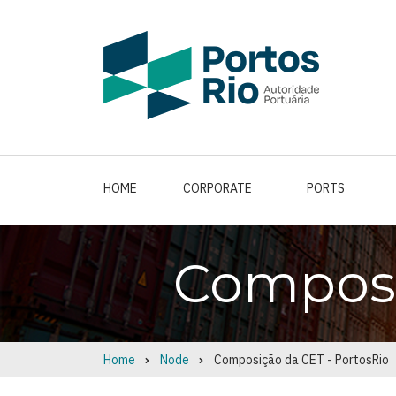
Skip
to
main
content
HOME
CORPORATE
PORTS
Composi
Home
Node
Composição da CET - PortosRio
Breadcrumb