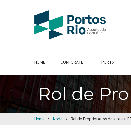
Skip
to
main
content
HOME
CORPORATE
PORTS
Rol de Pro
Home
Node
Rol de Proprietários do site da 
Breadcrumb