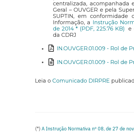
centralizada, acompanhada e
Geral – OUVGER e pela Super
SUPTIN, em conformidade c
Informação, a
Instrução Nor
de 2014 * (PDF, 225.76 KB)
e o
da CDRJ
IN.OUVGER.01.009 - Rol de Pr
IN.OUVGER.01.009 - Rol de Pr
Leia o
Comunicado DIRPRE
publicad
(*)
A Instrução Normativa nº 08, de 27 de n