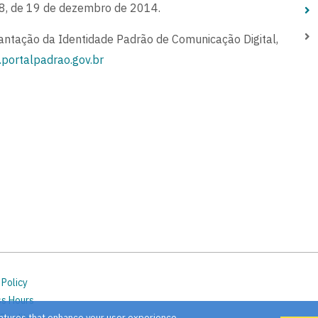
8, de 19 de dezembro de 2014.
lantação da Identidade Padrão de Comunicação Digital,
.portalpadrao.gov.br
 Policy
ss Hours
Credits
atures that enhance your user experience.