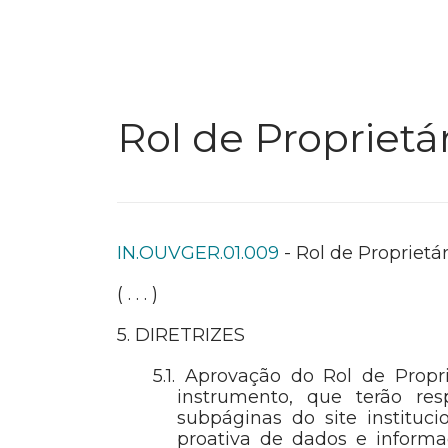
Rol de Proprietá
IN.OUVGER.01.009
- Rol de Proprietá
( . . . )
5. DIRETRIZES
5.1. Aprovação do Rol de Propr
instrumento, que terão res
subpáginas do site instituc
proativa de dados e inform