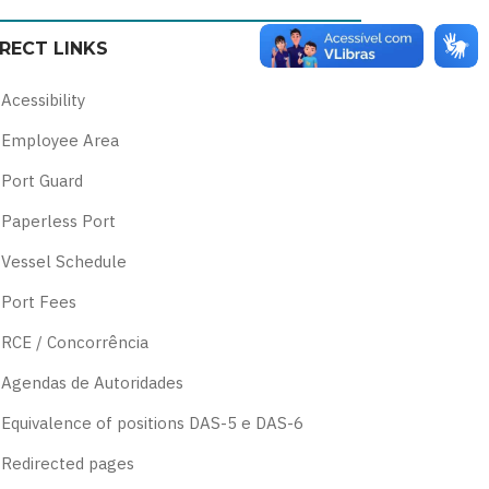
color
blue
high
soft
IRECT LINKS
theme
theme
visibility
theme
theme
Acessibility
Employee Area
Port Guard
Paperless Port
Vessel Schedule
Port Fees
RCE / Concorrência
Agendas de Autoridades
Equivalence of positions DAS-5 e DAS-6
Redirected pages