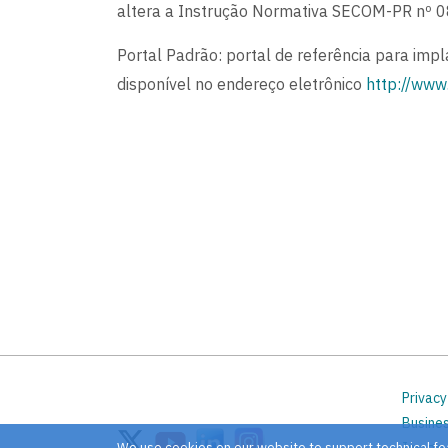
altera a Instrução Normativa SECOM-PR nº 0
Portal Padrão: portal de referência para imp
disponível no endereço eletrônico
http://www
Privacy
Busine
Image 
We use cookies on our website to support technical fe