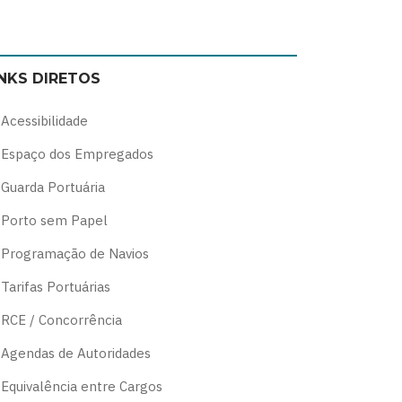
Switch
Switch
Switch
Switch
to
to
to
to
color
blue
high
soft
INKS DIRETOS
theme
theme
visibility
theme
theme
Acessibilidade
Espaço dos Empregados
Guarda Portuária
Porto sem Papel
Programação de Navios
Tarifas Portuárias
RCE / Concorrência
Agendas de Autoridades
Equivalência entre Cargos