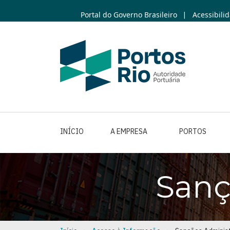
Skip
Portal do Governo Brasileiro
Acessibili
|
to
main
content
INÍCIO
A EMPRESA
PORTOS
Sanç