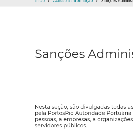
Início
Acesso à Informação
Sanções Adminis
Breadcrumb
Sanções Adminis
Nesta seção, são divulgadas todas a
pela PortosRio Autoridade Portuária
pessoas, a empresas, a organizaçõe
servidores públicos.