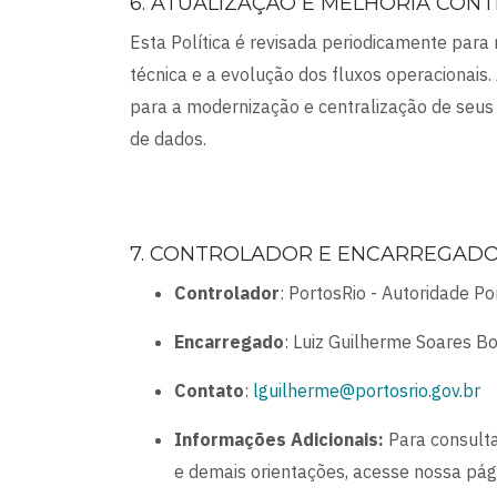
6. ATUALIZAÇÃO E MELHORIA CONT
Esta Política é revisada periodicamente para
técnica e a evolução dos fluxos operacionais
para a modernização e centralização de seus
de dados.
7. CONTROLADOR E ENCARREGADO
Controlador
: PortosRio - Autoridade Por
Encarregado
: Luiz Guilherme Soares B
Contato
:
lguilherme@portosrio.gov.br
Informações Adicionais:
Para consulta
e demais orientações, acesse nossa pág