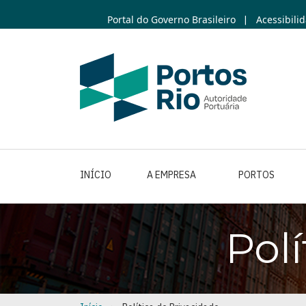
Skip
Portal do Governo Brasileiro
Acessibili
|
to
main
content
INÍCIO
A EMPRESA
PORTOS
Pol