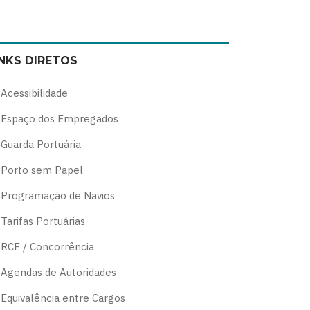
Switch
Switch
Switch
Switch
to
to
to
to
color
blue
high
soft
INKS DIRETOS
theme
theme
visibility
theme
theme
Acessibilidade
Espaço dos Empregados
Guarda Portuária
Porto sem Papel
Programação de Navios
Tarifas Portuárias
RCE / Concorrência
Agendas de Autoridades
Equivalência entre Cargos