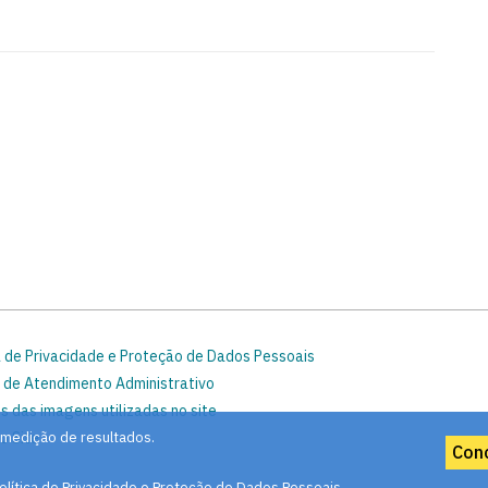
a de Privacidade e Proteção de Dados Pessoais
 de Atendimento Administrativo
s das imagens utilizadas no site
 medição de resultados.
o Site
Con
olítica de Privacidade e Proteção de Dados Pessoais