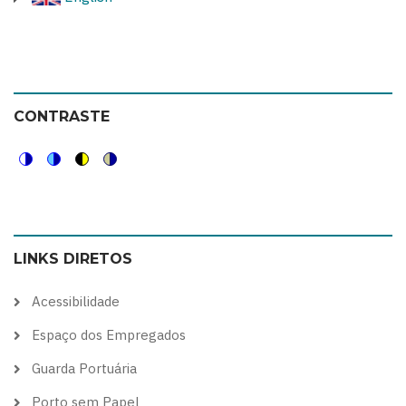
CONTRASTE
Switch
Switch
Switch
Switch
to
to
to
to
color
blue
high
soft
LINKS DIRETOS
theme
theme
visibility
theme
theme
Acessibilidade
Espaço dos Empregados
Guarda Portuária
Porto sem Papel