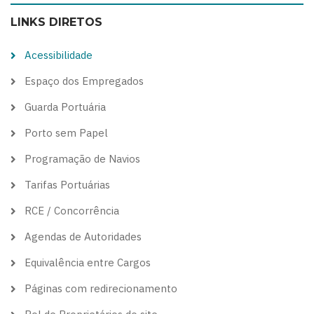
color
blue
high
soft
LINKS DIRETOS
theme
theme
visibility
theme
theme
Acessibilidade
Espaço dos Empregados
Guarda Portuária
Porto sem Papel
Programação de Navios
Tarifas Portuárias
RCE / Concorrência
Agendas de Autoridades
Equivalência entre Cargos
Páginas com redirecionamento