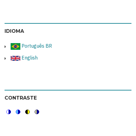
IDIOMA
Português BR
English
CONTRASTE
Switch
Switch
Switch
Switch
to
to
to
to