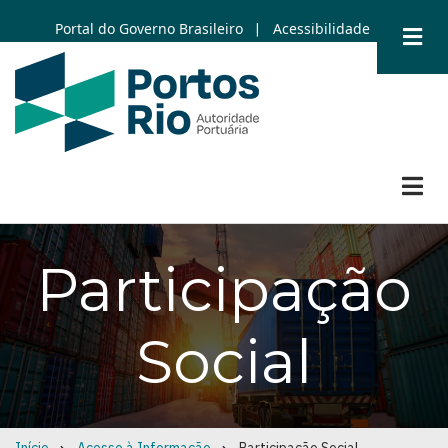
Skip
Portal do Governo Brasileiro
Acessibilidade
|
to
main
content
Participação
Social