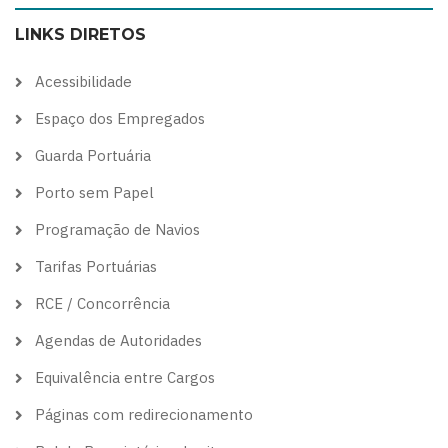
color
blue
high
soft
LINKS DIRETOS
theme
theme
visibility
theme
theme
Acessibilidade
Espaço dos Empregados
Guarda Portuária
Porto sem Papel
Programação de Navios
Tarifas Portuárias
RCE / Concorrência
Agendas de Autoridades
Equivalência entre Cargos
Páginas com redirecionamento