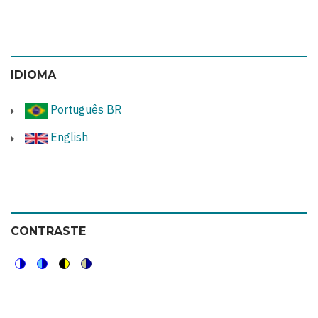
IDIOMA
Português BR
English
CONTRASTE
Switch
Switch
Switch
Switch
to
to
to
to