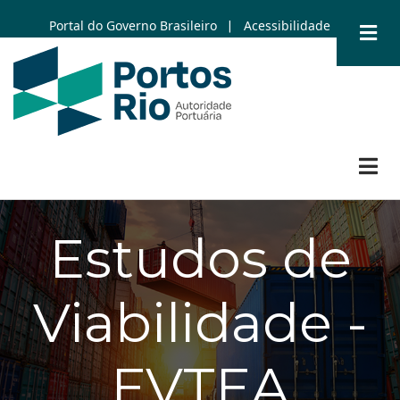
Skip
Portal do Governo Brasileiro
Acessibilidade
|
to
main
content
Estudos de
Viabilidade -
EVTEA