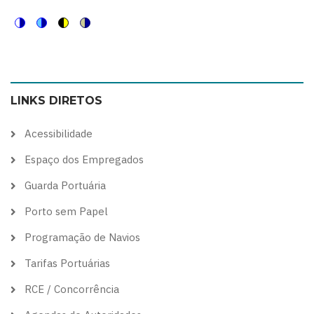
Switch
Switch
Switch
Switch
to
to
to
to
color
blue
high
soft
LINKS DIRETOS
theme
theme
visibility
theme
theme
Acessibilidade
Espaço dos Empregados
Guarda Portuária
Porto sem Papel
Programação de Navios
Tarifas Portuárias
RCE / Concorrência