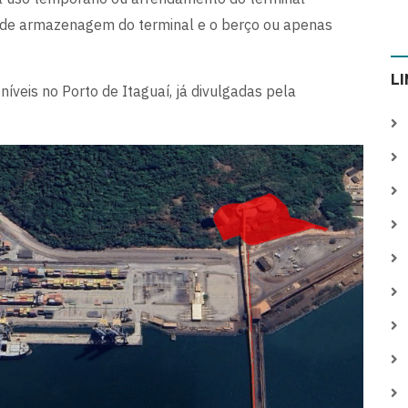
a de armazenagem do terminal e o berço ou apenas
L
íveis no Porto de Itaguaí, já divulgadas pela