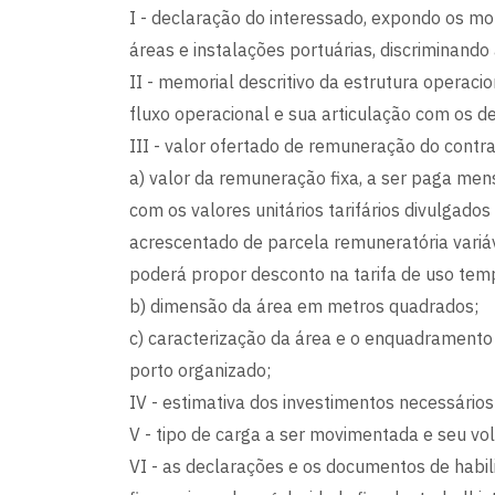
I - declaração do interessado, expondo os mot
áreas e instalações portuárias, discriminand
II - memorial descritivo da estrutura operacio
fluxo operacional e sua articulação com os d
III - valor ofertado de remuneração do contr
a) valor da remuneração fixa, a ser paga m
com os valores unitários tarifários divulgados
acrescentado de parcela remuneratória vari
poderá propor desconto na tarifa de uso temp
b) dimensão da área em metros quadrados;
c) caracterização da área e o enquadramento 
porto organizado;
IV - estimativa dos investimentos necessário
V - tipo de carga a ser movimentada e seu v
VI - as declarações e os documentos de habili