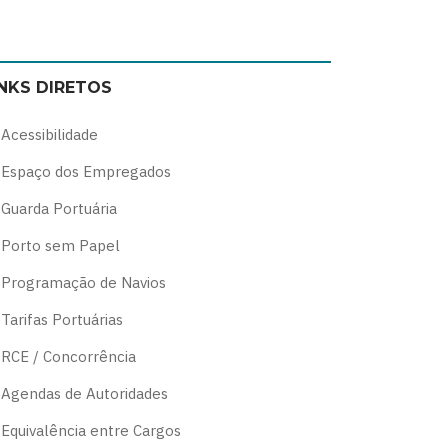
Switch
Switch
Switch
Switch
to
to
to
to
color
blue
high
soft
INKS DIRETOS
theme
theme
visibility
theme
theme
Acessibilidade
Espaço dos Empregados
Guarda Portuária
Porto sem Papel
Programação de Navios
Tarifas Portuárias
RCE / Concorrência
Agendas de Autoridades
Equivalência entre Cargos