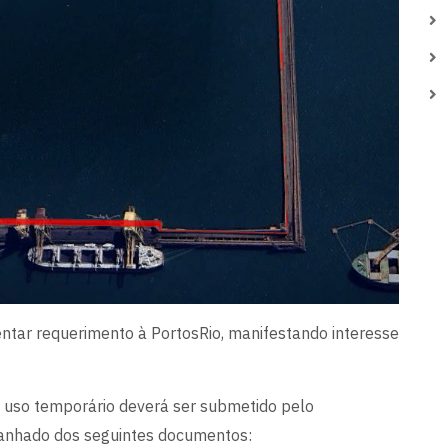
entar requerimento à PortosRio, manifestando interesse
 uso temporário deverá ser submetido pelo
panhado dos seguintes documentos: