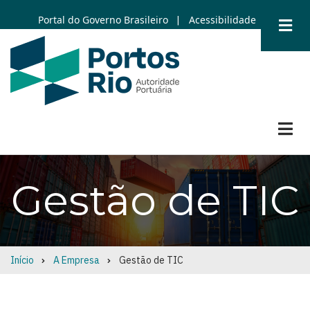
Skip
Portal do Governo Brasileiro
Acessibilidade
|
to
main
content
Gestão de TIC
Início
A Empresa
Gestão de TIC
Breadcrumb