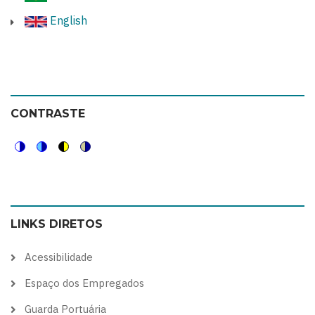
English
CONTRASTE
Switch
Switch
Switch
Switch
to
to
to
to
color
blue
high
soft
LINKS DIRETOS
theme
theme
visibility
theme
theme
Acessibilidade
Espaço dos Empregados
Guarda Portuária