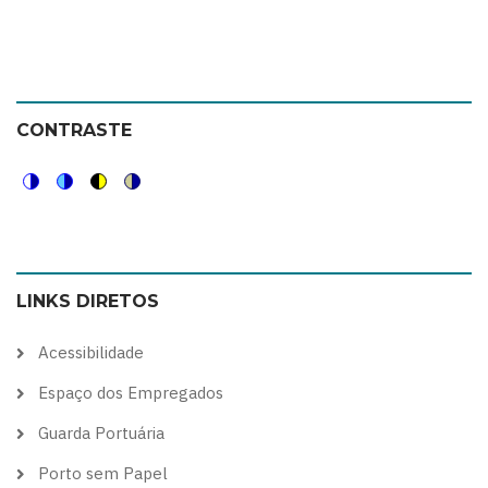
CONTRASTE
Switch
Switch
Switch
Switch
to
to
to
to
color
blue
high
soft
LINKS DIRETOS
theme
theme
visibility
theme
theme
Acessibilidade
Espaço dos Empregados
Guarda Portuária
Porto sem Papel