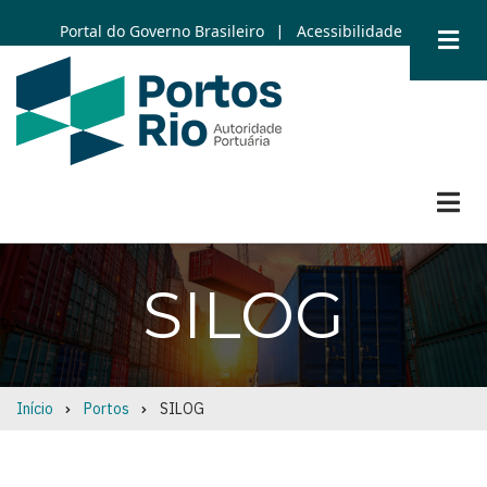
Skip
Portal do Governo Brasileiro
Acessibilidade
|
to
main
content
SILOG
Início
Portos
SILOG
Breadcrumb