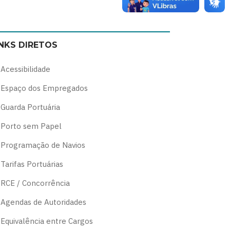
Switch
Switch
Switch
Switch
to
to
to
to
color
blue
high
soft
INKS DIRETOS
theme
theme
visibility
theme
theme
Acessibilidade
Espaço dos Empregados
Guarda Portuária
Porto sem Papel
Programação de Navios
Tarifas Portuárias
RCE / Concorrência
Agendas de Autoridades
Equivalência entre Cargos