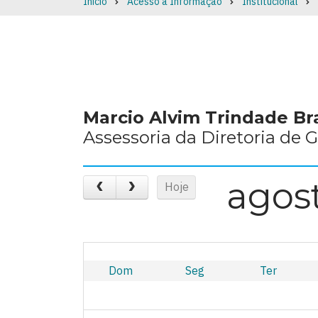
Início
Acesso à Informação
Institucional
Breadcrumb
Marcio Alvim Trindade B
Assessoria da Diretoria de 
agos
Hoje
Dom
Seg
Ter