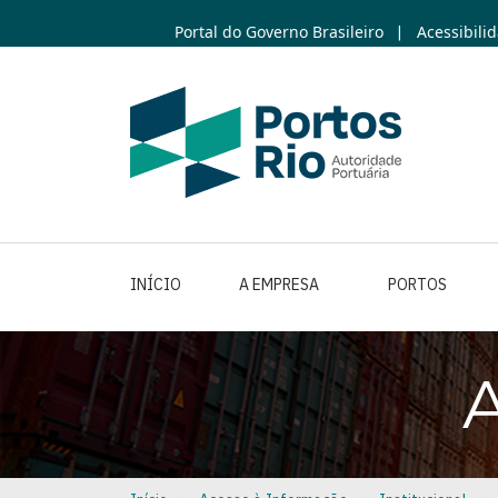
Skip
Portal do Governo Brasileiro
Acessibili
|
to
main
content
INÍCIO
A EMPRESA
PORTOS