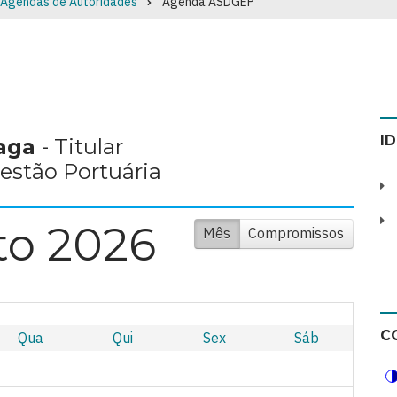
Agendas de Autoridades
Agenda ASDGEP
I
raga
- Titular
Gestão Portuária
to 2026
Mês
Compromissos
C
Qua
Qui
Sex
Sáb