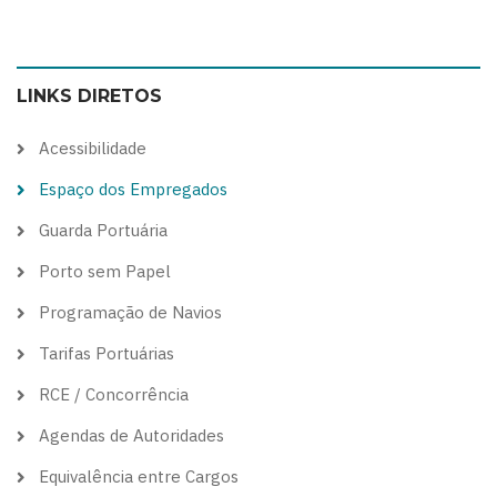
Switch
Switch
Switch
Switch
to
to
to
to
color
blue
high
soft
LINKS DIRETOS
theme
theme
visibility
theme
theme
Acessibilidade
Espaço dos Empregados
Guarda Portuária
Porto sem Papel
Programação de Navios
Tarifas Portuárias
RCE / Concorrência
Agendas de Autoridades
Equivalência entre Cargos