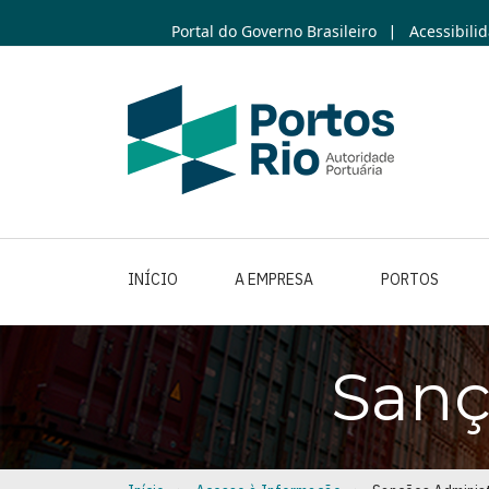
Skip
Portal do Governo Brasileiro
Acessibili
|
to
main
content
INÍCIO
A EMPRESA
PORTOS
Sanç