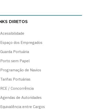
Switch
Switch
Switch
Switch
to
to
to
to
color
blue
high
soft
INKS DIRETOS
theme
theme
visibility
theme
theme
Acessibilidade
Espaço dos Empregados
Guarda Portuária
Porto sem Papel
Programação de Navios
Tarifas Portuárias
RCE / Concorrência
Agendas de Autoridades
Equivalência entre Cargos