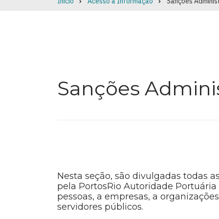
Início
Acesso à Informação
Sanções Adminis
Breadcrumb
Sanções Adminis
Nesta seção, são divulgadas todas a
pela PortosRio Autoridade Portuária
pessoas, a empresas, a organizaçõe
servidores públicos.