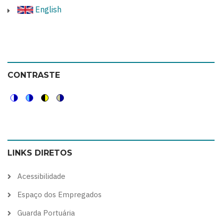
English
CONTRASTE
Switch
Switch
Switch
Switch
to
to
to
to
color
blue
high
soft
LINKS DIRETOS
theme
theme
visibility
theme
theme
Acessibilidade
Espaço dos Empregados
Guarda Portuária