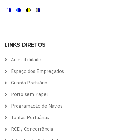
Switch
Switch
Switch
Switch
to
to
to
to
color
blue
high
soft
LINKS DIRETOS
theme
theme
visibility
theme
theme
Acessibilidade
Espaço dos Empregados
Guarda Portuária
Porto sem Papel
Programação de Navios
Tarifas Portuárias
RCE / Concorrência