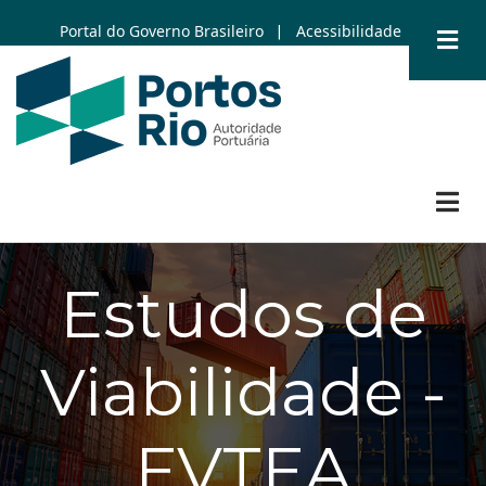
Skip
Portal do Governo Brasileiro
Acessibilidade
|
to
main
content
Estudos de
Viabilidade -
EVTEA