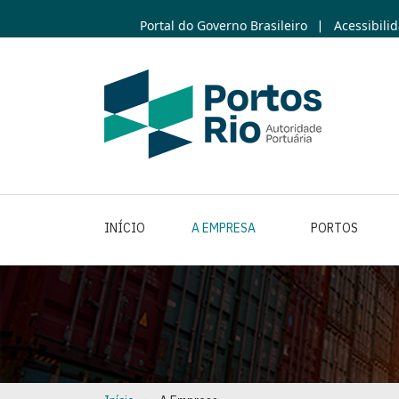
Skip
Portal do Governo Brasileiro
Acessibili
|
to
main
content
INÍCIO
A EMPRESA
PORTOS