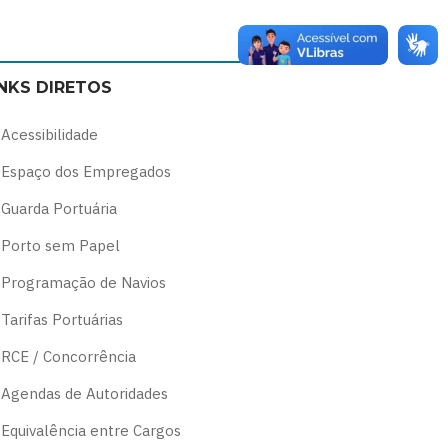
Switch
Switch
Switch
Switch
to
to
to
to
color
blue
high
soft
INKS DIRETOS
theme
theme
visibility
theme
theme
Acessibilidade
Espaço dos Empregados
Guarda Portuária
Porto sem Papel
Programação de Navios
Tarifas Portuárias
RCE / Concorrência
Agendas de Autoridades
Equivalência entre Cargos