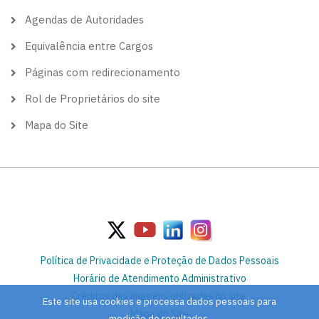
Agendas de Autoridades
Equivalência entre Cargos
Páginas com redirecionamento
Rol de Proprietários do site
Mapa do Site
Política de Privacidade e Proteção de Dados Pessoais
Horário de Atendimento Administrativo
Créditos das imagens utilizadas no site
Este site usa cookies e processa dados pessoais para
Mapa do Site
medição de resultados.