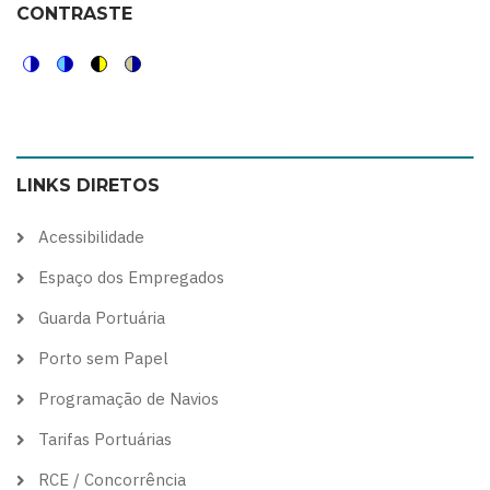
CONTRASTE
Switch
Switch
Switch
Switch
to
to
to
to
color
blue
high
soft
LINKS DIRETOS
theme
theme
visibility
theme
theme
Acessibilidade
Espaço dos Empregados
Guarda Portuária
Porto sem Papel
Programação de Navios
Tarifas Portuárias
RCE / Concorrência