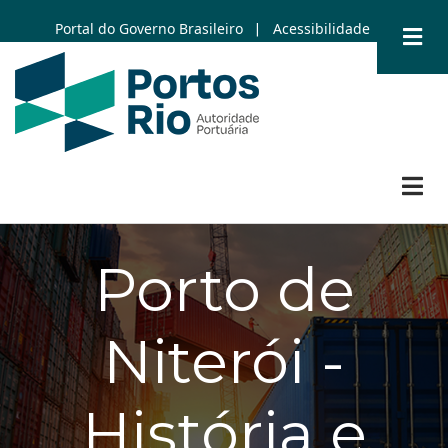
Skip
Portal do Governo Brasileiro
Acessibilidade
|
to
main
content
Porto de
Niterói -
História e