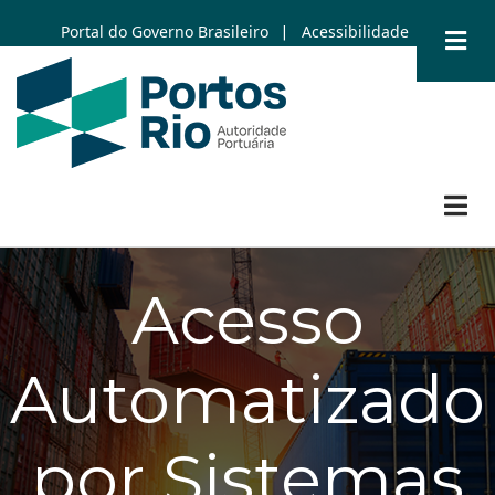
Skip
Portal do Governo Brasileiro
Acessibilidade
|
to
main
content
Acesso
Automatizado
por Sistemas