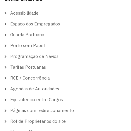
theme
theme
visibility
theme
theme
Acessibilidade
Espaço dos Empregados
Guarda Portuária
Porto sem Papel
Programação de Navios
Tarifas Portuárias
RCE / Concorrência
Agendas de Autoridades
Equivalência entre Cargos
Páginas com redirecionamento
Rol de Proprietários do site