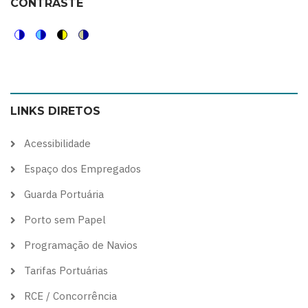
CONTRASTE
Switch
Switch
Switch
Switch
to
to
to
to
color
blue
high
soft
LINKS DIRETOS
theme
theme
visibility
theme
theme
Acessibilidade
Espaço dos Empregados
Guarda Portuária
Porto sem Papel
Programação de Navios
Tarifas Portuárias
RCE / Concorrência