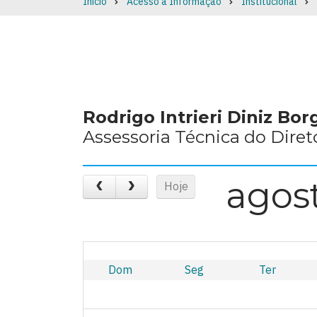
Início
Acesso à Informação
Institucional
Breadcrumb
Rodrigo Intrieri Diniz Bo
Assessoria Técnica do Diret
agos
Hoje
Dom
Seg
Ter