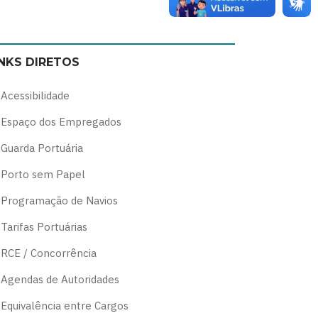
Switch
Switch
Switch
Switch
to
to
to
to
color
blue
high
soft
INKS DIRETOS
theme
theme
visibility
theme
theme
Acessibilidade
Espaço dos Empregados
Guarda Portuária
Porto sem Papel
Programação de Navios
Tarifas Portuárias
RCE / Concorrência
Agendas de Autoridades
Equivalência entre Cargos