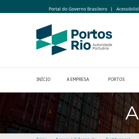
Skip
Portal do Governo Brasileiro
Acessibili
|
to
main
content
INÍCIO
A EMPRESA
PORTOS
A