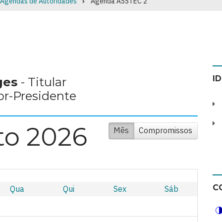
Agendas de Autoridades
Agenda ASSTEC 2
I
rges
- Titular
or-Presidente
to 2026
Mês
Compromissos
C
Qua
Qui
Sex
Sáb