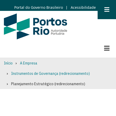
Skip
Portal do Governo Brasileiro
Acessibilidade
|
to
main
content
Início
A Empresa
Breadcrumb
Instrumentos de Governança (redirecionamento)
Planejamento Estratégico (redirecionamento)