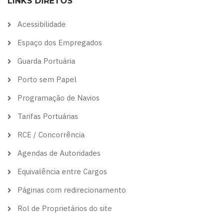
LINKS DIRETOS
theme
theme
visibility
theme
theme
Acessibilidade
Espaço dos Empregados
Guarda Portuária
Porto sem Papel
Programação de Navios
Tarifas Portuárias
RCE / Concorrência
Agendas de Autoridades
Equivalência entre Cargos
Páginas com redirecionamento
Rol de Proprietários do site