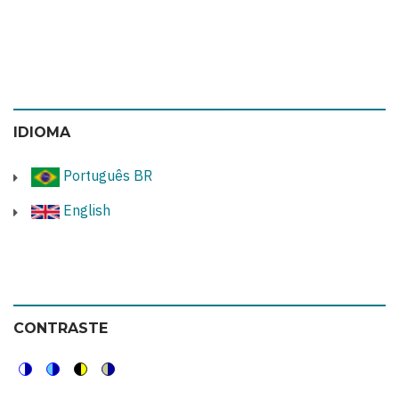
IDIOMA
Português BR
English
CONTRASTE
Switch
Switch
Switch
Switch