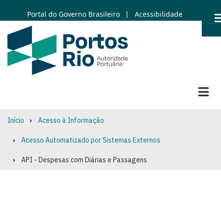
Skip
Portal do Governo Brasileiro
Acessibilidade
|
to
main
content
Início
Acesso à Informação
Breadcrumb
Acesso Automatizado por Sistemas Externos
API - Despesas com Diárias e Passagens