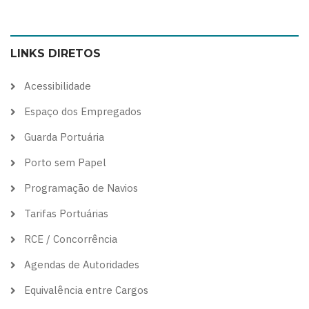
to
to
to
to
color
blue
high
soft
LINKS DIRETOS
theme
theme
visibility
theme
theme
Acessibilidade
Espaço dos Empregados
Guarda Portuária
Porto sem Papel
Programação de Navios
Tarifas Portuárias
RCE / Concorrência
Agendas de Autoridades
Equivalência entre Cargos