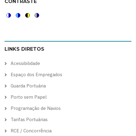
CONTRASTE
Switch
Switch
Switch
Switch
to
to
to
to
color
blue
high
soft
LINKS DIRETOS
theme
theme
visibility
theme
theme
Acessibilidade
Espaço dos Empregados
Guarda Portuária
Porto sem Papel
Programação de Navios
Tarifas Portuárias
RCE / Concorrência