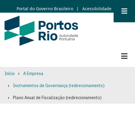
Skip
Portal do Governo Brasileiro
Acessibilidade
|
to
main
content
Início
A Empresa
Breadcrumb
Instrumentos de Governança (redirecionamento)
Plano Anual de Fiscalização (redirecionamento)