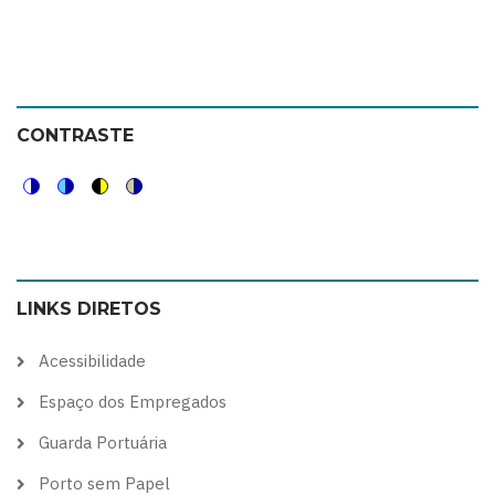
CONTRASTE
Switch
Switch
Switch
Switch
to
to
to
to
color
blue
high
soft
LINKS DIRETOS
theme
theme
visibility
theme
theme
Acessibilidade
Espaço dos Empregados
Guarda Portuária
Porto sem Papel