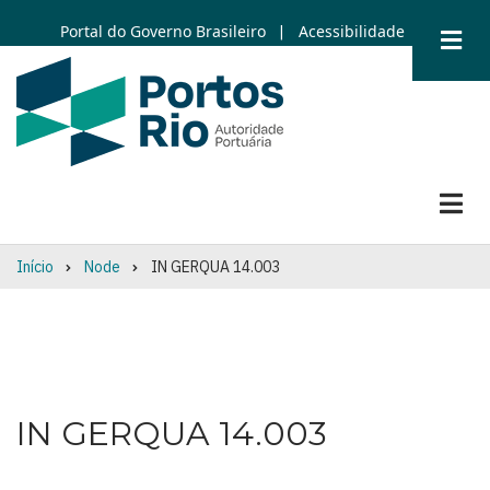
Skip
Portal do Governo Brasileiro
Acessibilidade
|
to
main
content
Início
Node
IN GERQUA 14.003
Breadcrumb
IN GERQUA 14.003