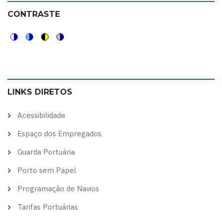
CONTRASTE
Switch
Switch
Switch
Switch
to
to
to
to
color
blue
high
soft
LINKS DIRETOS
theme
theme
visibility
theme
theme
Acessibilidade
Espaço dos Empregados
Guarda Portuária
Porto sem Papel
Programação de Navios
Tarifas Portuárias